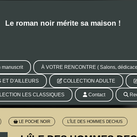
Le roman noir mérite sa maison !
 manuscrit
À VOTRE RENCONTRE ( Salons, dédicaces 
 ET D'AILLEURS
COLLECTION ADULTE
LECTION LES CLASSIQUES
Contact
Rec
LE POCHE NOIR
L'ÎLE DES HOMMES DECHUS