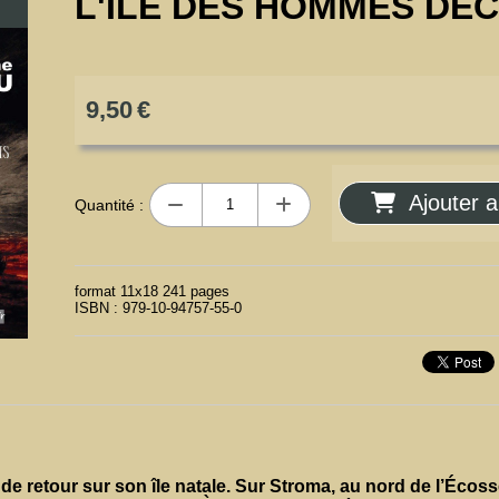
L'ÎLE DES HOMMES DE
9,50
€
Ajouter a
Quantité :
format 11x18 241 pages
ISBN : 979-10-94757-55-0
 de retour sur son île natale. Sur Stroma, au nord de l’Écosse