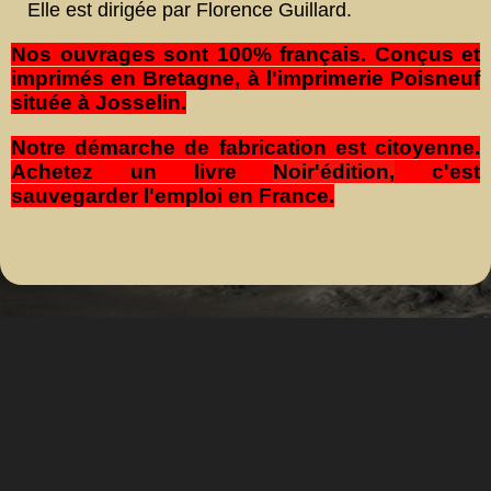
Elle est dirigée par Florence Guillard.
Nos ouvrages sont 100% français. Conçus et
imprimés en Bretagne, à l'imprimerie Poisneuf
située à Josselin.
Notre démarche de fabrication est citoyenne.
Achetez un livre
Noir'édition,
c'est
sauvegarder l'emploi en France.