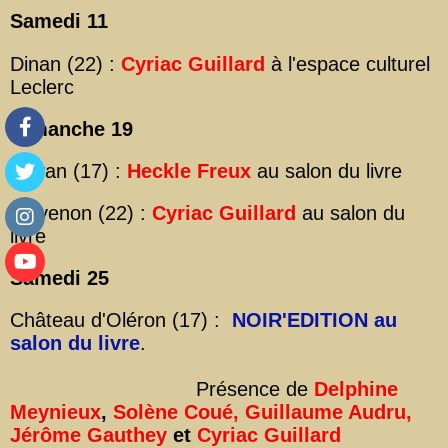
Samedi 11
Dinan (22) :
Cyriac Guillard
à l'espace culturel
Leclerc
Dimanche 19
Royan (17) :
Heckle Freux
au salon du livre
Plévenon (22) :
Cyriac Guillard
au salon du
livre
Samedi 25
Château d'Oléron (17) :
NOIR'EDITION au
salon du livre
.
Présence de
Delphine
Meynieux
,
Solène Coué, Guillaume Audru,
Jérôme Gauthey
et
Cyriac Guillard