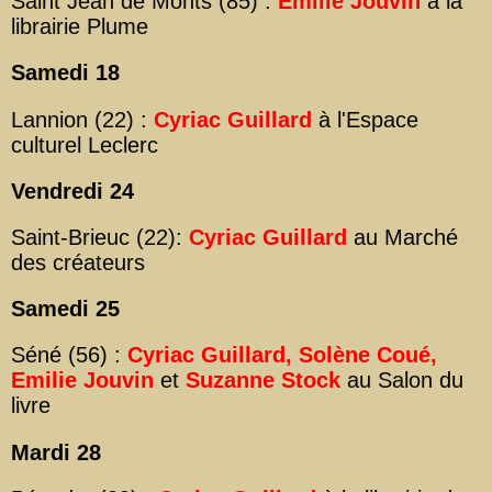
Saint Jean de Monts (85) :
Emilie Jouvin
à la
librairie Plume
Samedi 18
Lannion (22) :
Cyriac Guillard
à l'Espace
culturel Leclerc
Vendredi 24
Saint-Brieuc (22):
Cyriac Guillard
au Marché
des créateurs
Samedi 25
Séné (56) :
Cyriac Guillard, Solène Coué,
Emilie Jouvin
et
Suzanne Stock
au Salon du
livre
Mardi 28